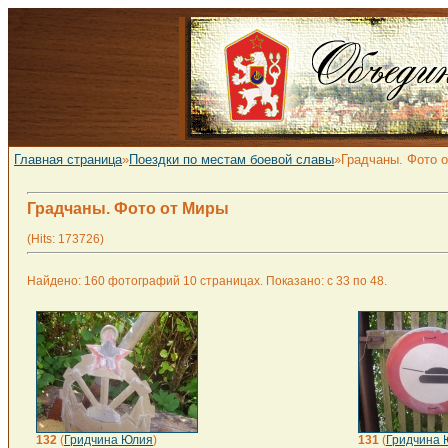
Главная страница
»
Поездки по местам боевой славы
»Градчаны. Фото 
Градчаны. Фото от Миры
(Hits: 173726)
Найдено: 160 фотографий 10 страницах. Показано: с 33 по 48.
132
(
Гридчина Юлия
)
131
(
Гридчина 