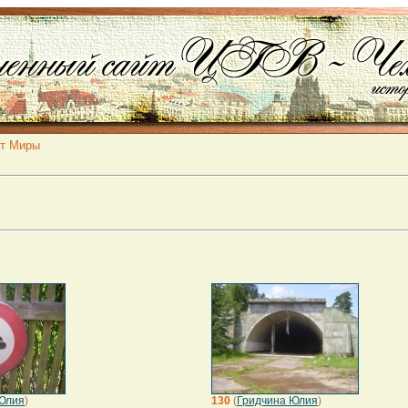
от Миры
Юлия
)
130
(
Гридчина Юлия
)