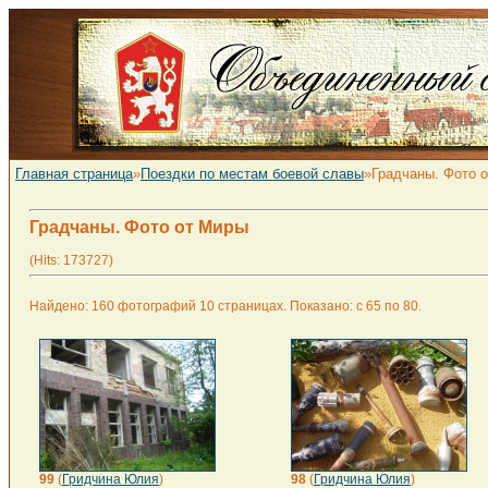
Главная страница
»
Поездки по местам боевой славы
»Градчаны. Фото 
Градчаны. Фото от Миры
(Hits: 173727)
Найдено: 160 фотографий 10 страницах. Показано: с 65 по 80.
99
(
Гридчина Юлия
)
98
(
Гридчина Юлия
)