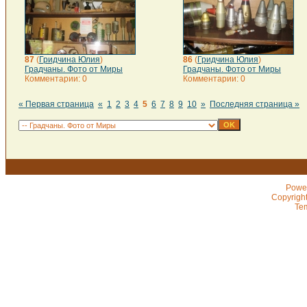
87
(
Гридчина Юлия
)
86
(
Гридчина Юлия
)
Градчаны. Фото от Миры
Градчаны. Фото от Миры
Комментарии: 0
Комментарии: 0
« Первая страница
«
1
2
3
4
5
6
7
8
9
10
»
Последняя страница »
Powe
Copyrigh
Te