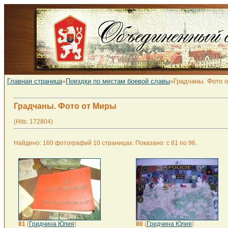
Главная страница
»
Поездки по местам боевой славы
»Градчаны. Фото 
Градчаны. Фото от Миры
(Hits: 172804)
Найдено: 160 фотографий 10 страницах. Показано: с 81 по 96.
81
(
Гридчина Юлия
)
80
(
Гридчина Юлия
)