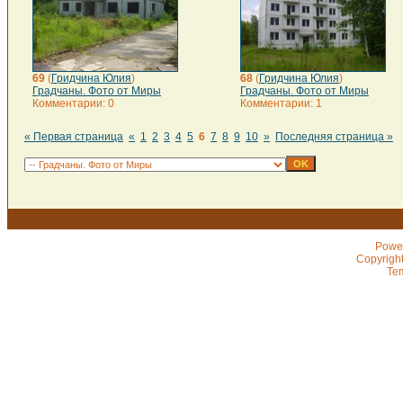
69
(
Гридчина Юлия
)
68
(
Гридчина Юлия
)
Градчаны. Фото от Миры
Градчаны. Фото от Миры
Комментарии: 0
Комментарии: 1
« Первая страница
«
1
2
3
4
5
6
7
8
9
10
»
Последняя страница »
Powe
Copyrigh
Te