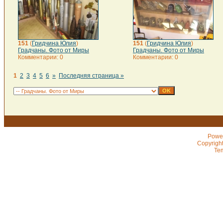
151
(
Гридчина Юлия
)
151
(
Гридчина Юлия
)
Градчаны. Фото от Миры
Градчаны. Фото от Миры
Комментарии: 0
Комментарии: 0
1
2
3
4
5
6
»
Последняя страница »
Powe
Copyrigh
Te