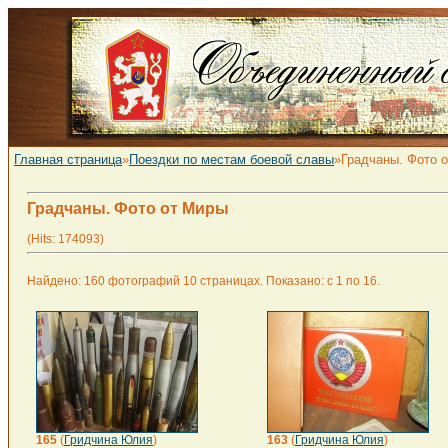
Главная страница
»
Поездки по местам боевой славы
»Градчаны. Фото 
Градчаны. Фото от Миры
(Hits: 174093)
Найдено: 160 фотографий 10 страницах. Показано: с 1 по 16.
165
(
Гридчина Юлия
)
163
(
Гридчина Юлия
)