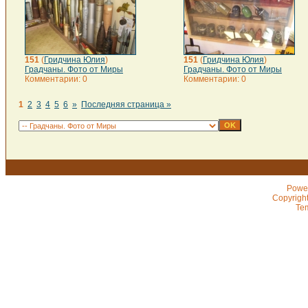
151
(
Гридчина Юлия
)
151
(
Гридчина Юлия
)
Градчаны. Фото от Миры
Градчаны. Фото от Миры
Комментарии: 0
Комментарии: 0
1
2
3
4
5
6
»
Последняя страница »
Powe
Copyrigh
Te