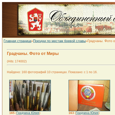
Главная страница
»
Поездки по местам боевой славы
»Градчаны. Фото 
Градчаны. Фото от Миры
(Hits: 174002)
Найдено: 160 фотографий 10 страницах. Показано: с 1 по 16.
165
(
Гридчина Юлия
)
163
(
Гридчина Юлия
)