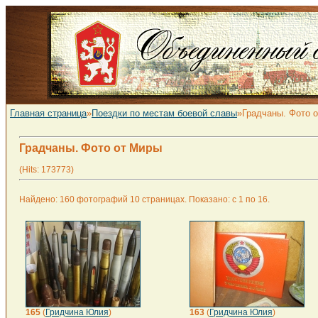
Главная страница
»
Поездки по местам боевой славы
»Градчаны. Фото 
Градчаны. Фото от Миры
(Hits: 173773)
Найдено: 160 фотографий 10 страницах. Показано: с 1 по 16.
165
(
Гридчина Юлия
)
163
(
Гридчина Юлия
)