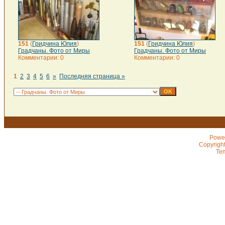
151
(
Гридчина Юлия
)
151
(
Гридчина Юлия
)
Градчаны. Фото от Миры
Градчаны. Фото от Миры
Комментарии: 0
Комментарии: 0
1
2
3
4
5
6
»
Последняя страница »
Powe
Copyrigh
Te