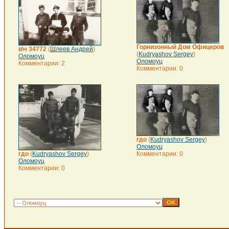
Горнизонный Дом Офицеров
в\ч 34772
(
Шлеев Андрей
)
(
Kudryashov Sergey
)
Оломоуц
Оломоуц
Комментарии: 2
Комментарии: 0
гдо
(
Kudryashov Sergey
)
Оломоуц
гдо
(
Kudryashov Sergey
)
Комментарии: 0
Оломоуц
Комментарии: 0