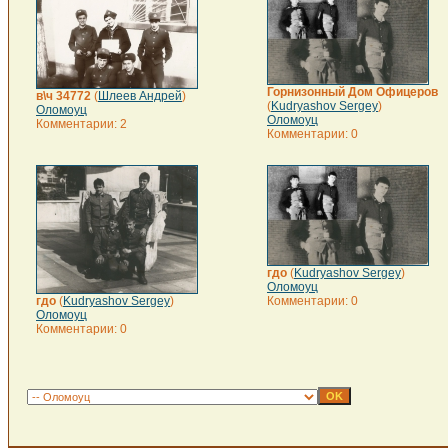
Горнизонный Дом Офицеров
в\ч 34772
(
Шлеев Андрей
)
(
Kudryashov Sergey
)
Оломоуц
Оломоуц
Комментарии: 2
Комментарии: 0
гдо
(
Kudryashov Sergey
)
Оломоуц
гдо
(
Kudryashov Sergey
)
Комментарии: 0
Оломоуц
Комментарии: 0