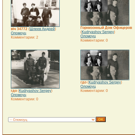
Горнизонный Дом Офицеров
в\ч 34772
(
Шлеев Андрей
)
(
Kudryashov Sergey
)
Оломоуц
Оломоуц
Комментарии: 2
Комментарии: 0
гдо
(
Kudryashov Sergey
)
Оломоуц
гдо
(
Kudryashov Sergey
)
Комментарии: 0
Оломоуц
Комментарии: 0