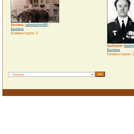
билина
(
alexduhno89
)
Билина
Комментарии: 0
майоров
(
майо
Билина
Комментарии: 