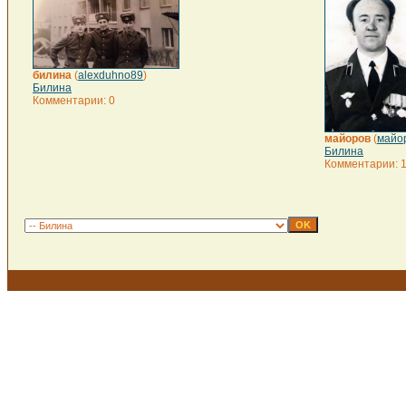
билина
(
alexduhno89
)
Билина
Комментарии: 0
майоров
(
майо
Билина
Комментарии: 