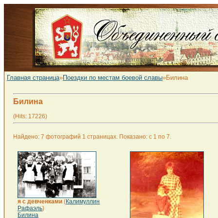
Главная страница
»
Поездки по местам боевой славы
»Билина
Билина
(Hits: 17226)
Найдено: 7 фотографий 1 страницах. Показано: с 1 по 7.
я с девченками
(
Калимуллин
Рафаэль
)
Билина