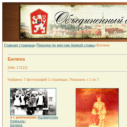
Главная страница
»
Поездки по местам боевой славы
»Билина
Билина
(Hits: 17222)
Найдено: 7 фотографий 1 страницах. Показано: с 1 по 7.
я с девченками
(
Калимуллин
Рафаэль
)
Билина