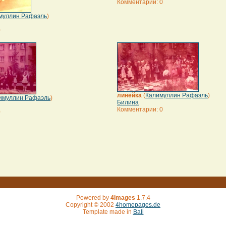
Комментарии: 0
муллин Рафаэль
)
0
линейка
(
Калимуллин Рафаэль
)
имуллин Рафаэль
)
Билина
Комментарии: 0
0
Powered by
4images
1.7.4
Copyright © 2002
4homepages.de
Template made in
Bali