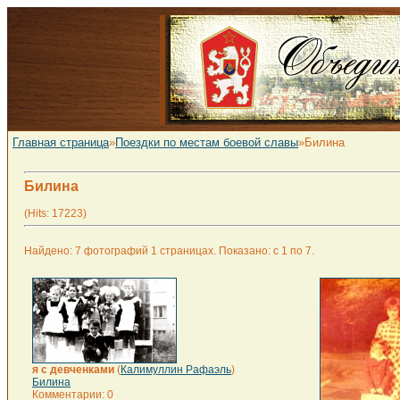
Главная страница
»
Поездки по местам боевой славы
»Билина
Билина
(Hits: 17223)
Найдено: 7 фотографий 1 страницах. Показано: с 1 по 7.
я с девченками
(
Калимуллин Рафаэль
)
Билина
Комментарии: 0