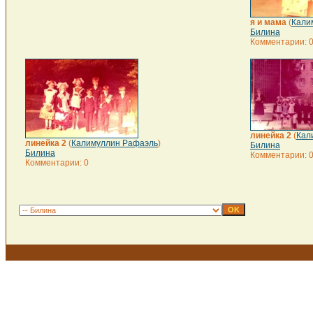
я и мама
(
Кали
Билина
Комментарии: 
линейка 2
(
Кал
линейка 2
(
Калимуллин Рафаэль
)
Билина
Билина
Комментарии: 
Комментарии: 0