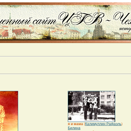
я и мама
(
Калимуллин Рафаэль
)
Билина