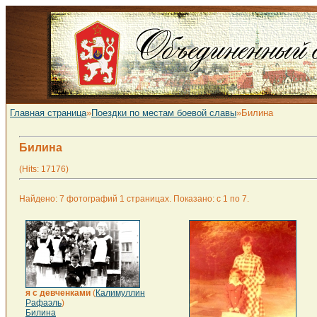
Главная страница
»
Поездки по местам боевой славы
»Билина
Билина
(Hits: 17176)
Найдено: 7 фотографий 1 страницах. Показано: с 1 по 7.
я с девченками
(
Калимуллин
Рафаэль
)
Билина