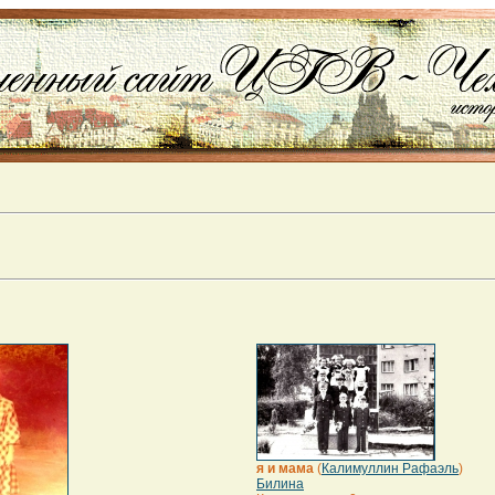
я и мама
(
Калимуллин Рафаэль
)
Билина