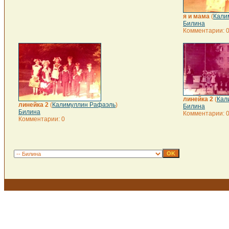
я и мама
(
Кали
Билина
Комментарии: 
линейка 2
(
Кал
линейка 2
(
Калимуллин Рафаэль
)
Билина
Билина
Комментарии: 
Комментарии: 0