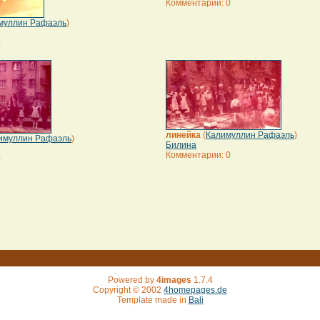
Комментарии: 0
муллин Рафаэль
)
0
линейка
(
Калимуллин Рафаэль
)
имуллин Рафаэль
)
Билина
Комментарии: 0
0
Powered by
4images
1.7.4
Copyright © 2002
4homepages.de
Template made in
Bali