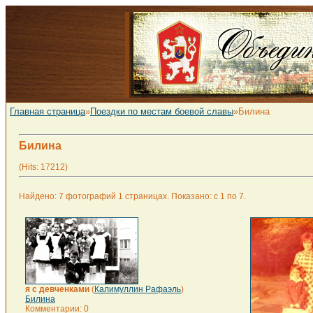
Главная страница
»
Поездки по местам боевой славы
»Билина
Билина
(Hits: 17212)
Найдено: 7 фотографий 1 страницах. Показано: с 1 по 7.
я с девченками
(
Калимуллин Рафаэль
)
Билина
Комментарии: 0