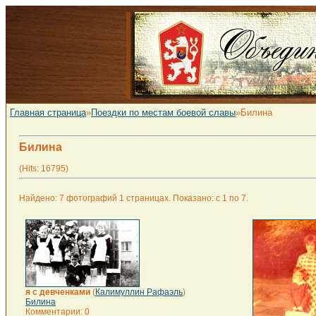
Главная страница
»
Поездки по местам боевой славы
»Билина
Билина
(Hits: 16795)
Найдено: 7 фотографий 1 страницах. Показано: с 1 по 7.
я с девченками
(
Калимуллин Рафаэль
)
Билина
Комментарии: 0