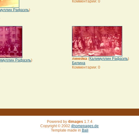
Комментарии: 0
муллин Рафаэль
)
0
линейка
(
Калимуллин Рафаэль
)
имуллин Рафаэль
)
Билина
Комментарии: 0
0
Powered by
4images
1.7.4
Copyright © 2002
4homepages.de
Template made in
Bali