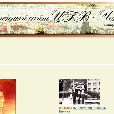
я и мама
(
Калимуллин Рафаэль
)
Билина