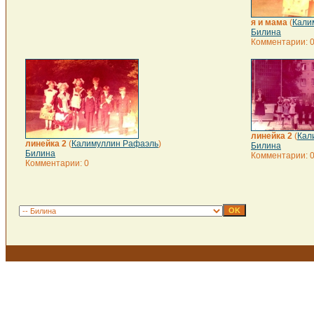
я и мама
(
Кали
Билина
Комментарии: 
линейка 2
(
Кал
линейка 2
(
Калимуллин Рафаэль
)
Билина
Билина
Комментарии: 
Комментарии: 0