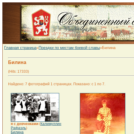
Главная страница
»
Поездки по местам боевой славы
»Билина
Билина
(Hits: 17333)
Найдено: 7 фотографий 1 страницах. Показано: с 1 по 7.
я с девченками
(
Калимуллин
Рафаэль
)
Билина