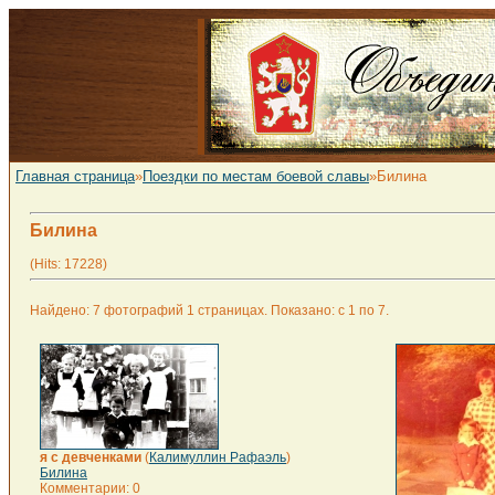
Главная страница
»
Поездки по местам боевой славы
»Билина
Билина
(Hits: 17228)
Найдено: 7 фотографий 1 страницах. Показано: с 1 по 7.
я с девченками
(
Калимуллин Рафаэль
)
Билина
Комментарии: 0