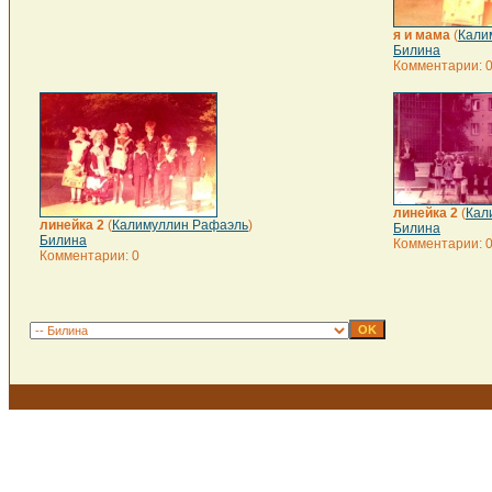
я и мама
(
Кали
Билина
Комментарии: 
линейка 2
(
Кал
линейка 2
(
Калимуллин Рафаэль
)
Билина
Билина
Комментарии: 
Комментарии: 0