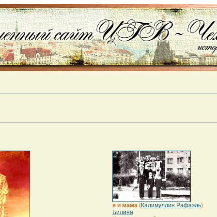
я и мама
(
Калимуллин Рафаэль
)
Билина