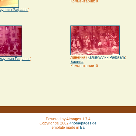
Комментарии: 0
муллин Рафаэль
)
0
линейка
(
Калимуллин Рафаэль
)
имуллин Рафаэль
)
Билина
Комментарии: 0
0
Powered by
4images
1.7.4
Copyright © 2002
4homepages.de
Template made in
Bali