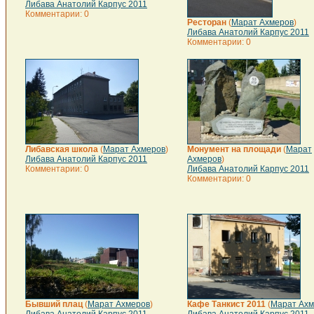
Либава Анатолий Карпус 2011
Комментарии: 0
Ресторан
(
Марат Ахмеров
)
Либава Анатолий Карпус 2011
Комментарии: 0
Либавская школа
(
Марат Ахмеров
)
Монумент на площади
(
Марат
Либава Анатолий Карпус 2011
Ахмеров
)
Комментарии: 0
Либава Анатолий Карпус 2011
Комментарии: 0
Бывший плац
(
Марат Ахмеров
)
Кафе Танкист 2011
(
Марат Ахм