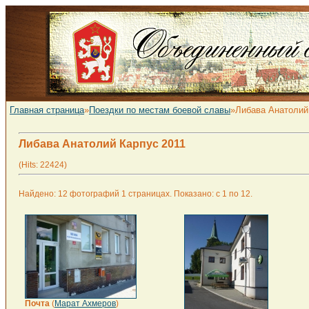
Главная страница
»
Поездки по местам боевой славы
»Либава Анатолий
Либава Анатолий Карпус 2011
(Hits: 22424)
Найдено: 12 фотографий 1 страницах. Показано: с 1 по 12.
Почта
(
Марат Ахмеров
)