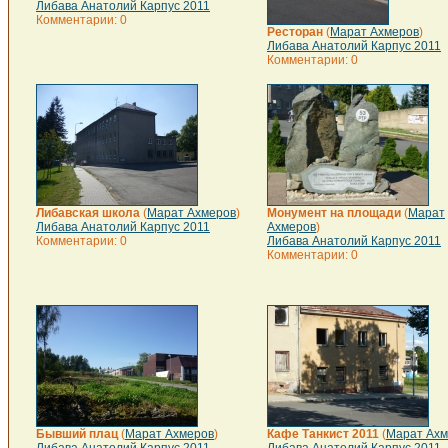
Либава Анатолий Карпус 2011
Комментарии: 0
Ресторан
(
Марат Ахмеров
)
Либава Анатолий Карпус 2011
Комментарии: 0
Либавская школа
(
Марат Ахмеров
)
Монумент на площади
(
Марат
Либава Анатолий Карпус 2011
Ахмеров
)
Комментарии: 0
Либава Анатолий Карпус 2011
Комментарии: 0
Бывший плац
(
Марат Ахмеров
)
Кафе Танкист 2011
(
Марат Ахм