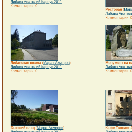
Либава Анатолий Карпус 2011
Комментарии: 0
Ресторан
(
Мар
Либава Анатол
Комментарии: 
Либавская школа
(
Марат Ахмеров
)
Монумент на 
Либава Анатолий Карпус 2011
Либава Анатол
Комментарии: 0
Комментарии: 
Бывший плац
(
Марат Ахмеров
)
Кафе Танкист 