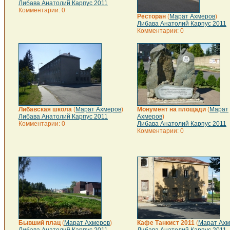
Либава Анатолий Карпус 2011
Комментарии: 0
Ресторан
(
Марат Ахмеров
)
Либава Анатолий Карпус 2011
Комментарии: 0
Либавская школа
(
Марат Ахмеров
)
Монумент на площади
(
Марат
Либава Анатолий Карпус 2011
Ахмеров
)
Комментарии: 0
Либава Анатолий Карпус 2011
Комментарии: 0
Бывший плац
(
Марат Ахмеров
)
Кафе Танкист 2011
(
Марат Ахм