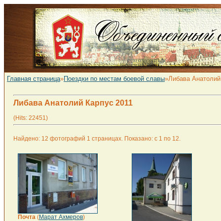
Главная страница
»
Поездки по местам боевой славы
»Либава Анатолий
Либава Анатолий Карпус 2011
(Hits: 22451)
Найдено: 12 фотографий 1 страницах. Показано: с 1 по 12.
Почта
(
Марат Ахмеров
)