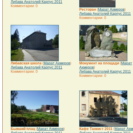
Либава Анатолий Карпус 2011
Комментарии: 0
Ресторан
(
Марат Ахмеров
)
Либава Анатолий Карпус 2011
Комментарии: 0
Либавская школа
(
Марат Ахмеров
)
Монумент на площади
(
Марат
Либава Анатолий Карпус 2011
Ахмеров
)
Комментарии: 0
Либава Анатолий Карпус 2011
Комментарии: 0
Бывший плац
(
Марат Ахмеров
)
Кафе Танкист 2011
(
Марат Ахм