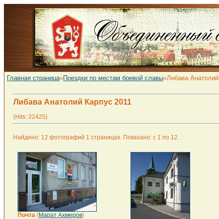
Главная страница
»
Поездки по местам боевой славы
»Либава Анатолий
Либава Анатолий Карпус 2011
(Hits: 22425)
Найдено: 12 фотографий 1 страницах. Показано: с 1 по 12.
Почта
(
Марат Ахмеров
)