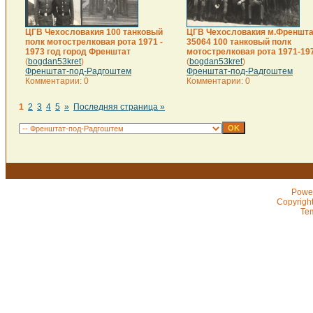
ЦГВ Чехословакия 100 танковый
ЦГВ Чехословакия м.Френшта
полк мотострелковая рота 1971 -
35064 100 танковый полк
1973 год город Френштат
мотострелковая рота 1971-197
(
bogdan53kret
)
(
bogdan53kret
)
Френштат-под-Радгоштем
Френштат-под-Радгоштем
Комментарии: 0
Комментарии: 0
1
2
3
4
5
»
Последняя страница »
Powe
Copyrigh
Te