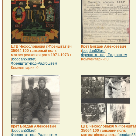
ЦГВ Чехословакия г.Френштат вч
Крет Богдан Алексеевич
35064 100 танковый полк
(
bogdan53kret
)
мотострелковая рота 1971-1973 г
Френштат-под-Радгоштем
(
bogdan53kret
)
Комментарии: 0
Френштат-под-Радгоштем
Комментарии: 0
Крет Богдан Алексеевич
ЦГВ чехословакія м.Френштат
(
bogdan53kret
)
35064 100 танковий полк
Френштат-под-Радгоштем
мотострілкова рота
(
bogdan53k