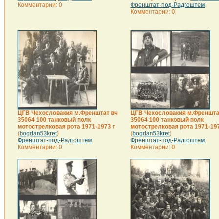
Комментарии: 0
Френштат-под-Радгоштем
Комментарии: 0
ЦГВ Чехословакия м.Френштат вч
ЦГВ Чехословакия м.Френшта
35064 100 танковый полк
35064 100 танковый полк
мотострелковая рота 1971-1973 г
мотострелковая рота 1971-197
(
bogdan53kret
)
(
bogdan53kret
)
Френштат-под-Радгоштем
Френштат-под-Радгоштем
Комментарии: 0
Комментарии: 0