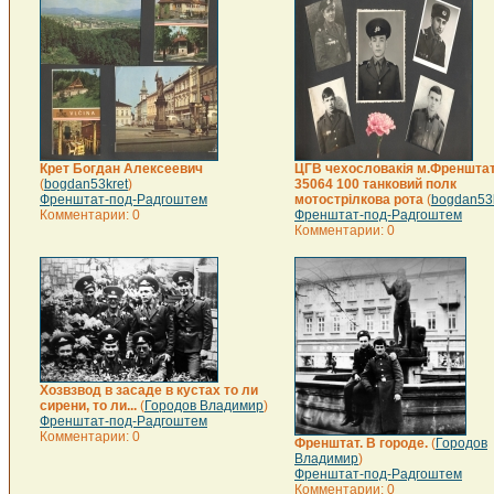
Крет Богдан Алексеевич
ЦГВ чехословакія м.Френштат
(
bogdan53kret
)
35064 100 танковий полк
Френштат-под-Радгоштем
мотострілкова рота
(
bogdan53k
Комментарии: 0
Френштат-под-Радгоштем
Комментарии: 0
Хозвзвод в засаде в кустах то ли
сирени, то ли...
(
Городов Владимир
)
Френштат-под-Радгоштем
Комментарии: 0
Френштат. В городе.
(
Городов
Владимир
)
Френштат-под-Радгоштем
Комментарии: 0