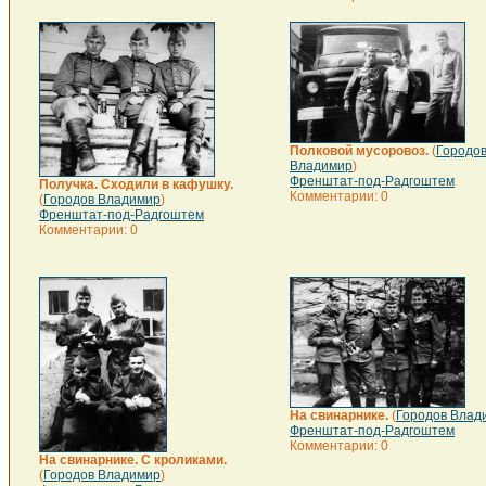
Полковой мусоровоз.
(
Городо
Владимир
)
Френштат-под-Радгоштем
Получка. Сходили в кафушку.
Комментарии: 0
(
Городов Владимир
)
Френштат-под-Радгоштем
Комментарии: 0
На свинарнике.
(
Городов Влад
Френштат-под-Радгоштем
Комментарии: 0
На свинарнике. С кроликами.
(
Городов Владимир
)