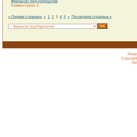
Френштат-под-Радгоштем
Комментарии: 0
« Первая страница
«
1
2
3
4
5
»
Последняя страница »
Powe
Copyrigh
Te