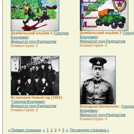
Дембельский альбом 3
(
Город
Дембельский альбом 4
(
Городов
Владимир
)
Владимир
)
Френштат-под-Радгоштем
Френштат-под-Радгоштем
Комментарии: 0
Комментарии: 0
Встречаем Новый год (1981).
(
Городов Владимир
)
Френштат-под-Радгоштем
Володька Шелкопляс.
(
Город
Комментарии: 0
Владимир
)
Френштат-под-Радгоштем
Комментарии: 0
« Первая страница
«
1
2
3
4
5
»
Последняя страница »