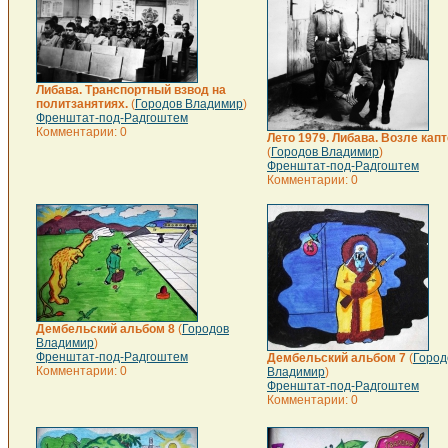
Либава. Транспортный взвод на
политзанятиях.
(
Городов Владимир
)
Френштат-под-Радгоштем
Комментарии: 0
Лето 1979. Либава. Возле капт
(
Городов Владимир
)
Френштат-под-Радгоштем
Комментарии: 0
Дембельский альбом 8
(
Городов
Владимир
)
Френштат-под-Радгоштем
Дембельский альбом 7
(
Город
Комментарии: 0
Владимир
)
Френштат-под-Радгоштем
Комментарии: 0