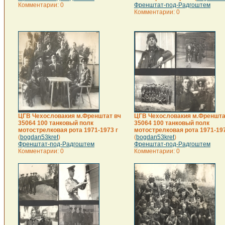
Комментарии: 0
Френштат-под-Радгоштем
Комментарии: 0
ЦГВ Чехословакия м.Френштат вч
ЦГВ Чехословакия м.Френшта
35064 100 танковый полк
35064 100 танковый полк
мотострелковая рота 1971-1973 г
мотострелковая рота 1971-197
(
bogdan53kret
)
(
bogdan53kret
)
Френштат-под-Радгоштем
Френштат-под-Радгоштем
Комментарии: 0
Комментарии: 0