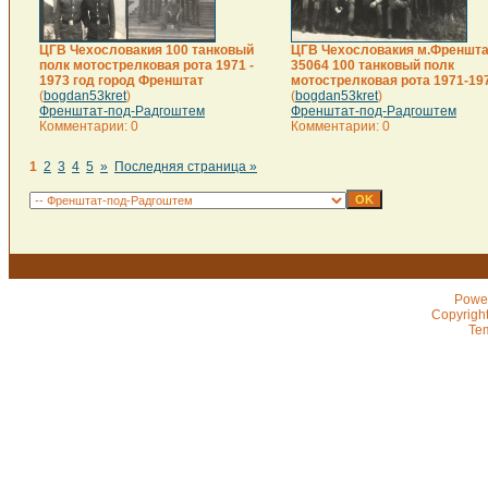
ЦГВ Чехословакия 100 танковый
ЦГВ Чехословакия м.Френшта
полк мотострелковая рота 1971 -
35064 100 танковый полк
1973 год город Френштат
мотострелковая рота 1971-197
(
bogdan53kret
)
(
bogdan53kret
)
Френштат-под-Радгоштем
Френштат-под-Радгоштем
Комментарии: 0
Комментарии: 0
1
2
3
4
5
»
Последняя страница »
Powe
Copyrigh
Te