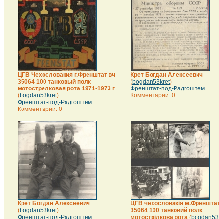
ЦГВ Чехословакия г.Френштат вч
Крет Богдан Алексеевич
35064 100 танковый полк
(
bogdan53kret
)
мотострелковая рота 1971-1973 г
Френштат-под-Радгоштем
(
bogdan53kret
)
Комментарии: 0
Френштат-под-Радгоштем
Комментарии: 0
Крет Богдан Алексеевич
ЦГВ чехословакія м.Френштат
(
bogdan53kret
)
35064 100 танковий полк
Френштат-под-Радгоштем
мотострілкова рота
(
bogdan53k