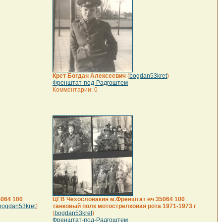
Крет Богдан Алексеевич
(
bogdan53kret
)
Френштат-под-Радгоштем
Комментарии: 0
5064 100
ЦГВ Чехословакия м.Френштат вч 35064 100
bogdan53kret
)
танковый полк мотострелковая рота 1971-1973 г
(
bogdan53kret
)
Френштат-под-Радгоштем