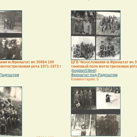
кия м.Френштат вч 35064 100
ЦГВ Чехословакия м.Френштат вч 3
 мотострелковая рота 1971-1973 г
танковый полк мотострелковая рота
(
bogdan53kret
)
Радгоштем
Френштат-под-Радгоштем
0
Комментарии: 0