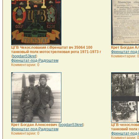
ЦГВ Чехословакия г.Френштат вч 35064 100
Крет Богдан А
танковый полк мотострелковая рота 1971-1973 г
Френштат-под-
(
bogdan53kret
)
Комментарии: 
Френштат-под-Радгоштем
Комментарии: 0
Крет Богдан Алексеевич
(
bogdan53kret
)
ЦГВ чехослова
Френштат-под-Радгоштем
танковий полк 
Комментарии: 0
Френштат-под-
Комментарии: 