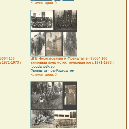
Комментарии: 0
5064 100
ЦГВ Чехословакия м.Френштат вч 35064 100
 1971-1973 г
танковый полк мотострелковая рота 1971-1973 г
(
bogdan53kret
)
Френштат-под-Радгоштем
Комментарии: 0