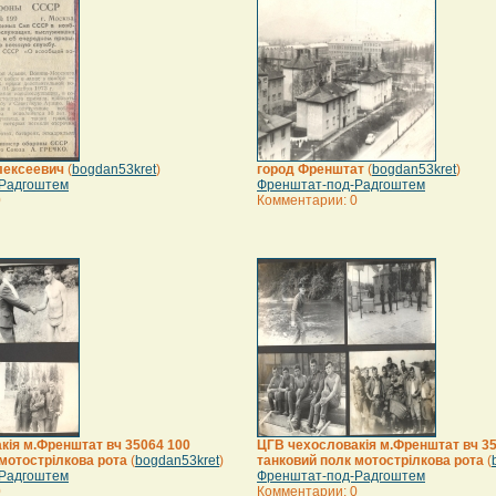
лексеевич
(
bogdan53kret
)
город Френштат
(
bogdan53kret
)
Радгоштем
Френштат-под-Радгоштем
0
Комментарии: 0
кія м.Френштат вч 35064 100
ЦГВ чехословакія м.Френштат вч 3
мотострілкова рота
(
bogdan53kret
)
танковий полк мотострілкова рота
(
Радгоштем
Френштат-под-Радгоштем
0
Комментарии: 0