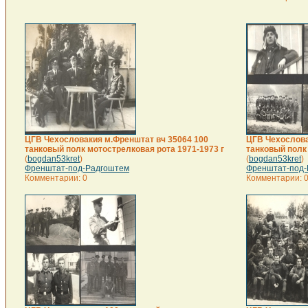
ЦГВ Чехословакия м.Френштат вч 35064 100
ЦГВ Чехослова
танковый полк мотострелковая рота 1971-1973 г
танковый полк
(
bogdan53kret
)
(
bogdan53kret
)
Френштат-под-Радгоштем
Френштат-под-
Комментарии: 0
Комментарии: 