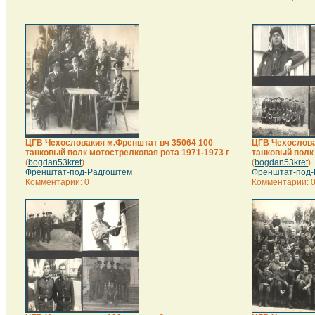
ЦГВ Чехословакия м.Френштат вч 35064 100
ЦГВ Чехослова
танковый полк мотострелковая рота 1971-1973 г
танковый полк
(
bogdan53kret
)
(
bogdan53kret
)
Френштат-под-Радгоштем
Френштат-под-
Комментарии: 0
Комментарии: 