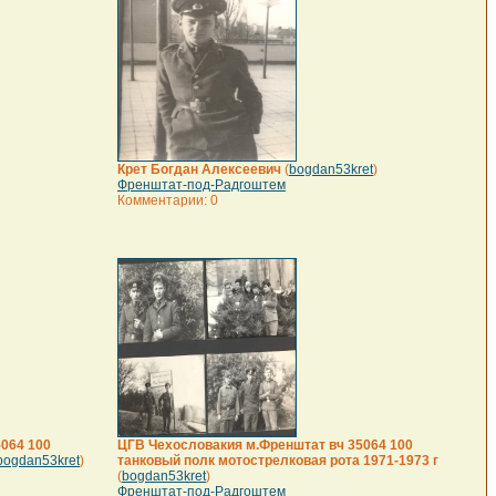
Крет Богдан Алексеевич
(
bogdan53kret
)
Френштат-под-Радгоштем
Комментарии: 0
5064 100
ЦГВ Чехословакия м.Френштат вч 35064 100
bogdan53kret
)
танковый полк мотострелковая рота 1971-1973 г
(
bogdan53kret
)
Френштат-под-Радгоштем