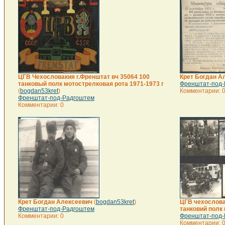
ЦГВ Чехословакия г.Френштат вч 35064 100
Крет Богдан А
танковый полк мотострелковая рота 1971-1973 г
Френштат-под-
(
bogdan53kret
)
Комментарии: 
Френштат-под-Радгоштем
Комментарии: 0
Крет Богдан Алексеевич
(
bogdan53kret
)
ЦГВ чехослова
Френштат-под-Радгоштем
танковий полк 
Комментарии: 0
Френштат-под-
Комментарии: 