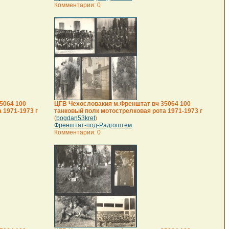
Комментарии: 0
5064 100
ЦГВ Чехословакия м.Френштат вч 35064 100
 1971-1973 г
танковый полк мотострелковая рота 1971-1973 г
(
bogdan53kret
)
Френштат-под-Радгоштем
Комментарии: 0