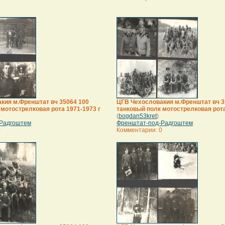
кия м.Френштат вч 35064 100
ЦГВ Чехословакия м.Френштат вч 3
 мотострелковая рота 1971-1973 г
танковый полк мотострелковая рота
(
bogdan53kret
)
Радгоштем
Френштат-под-Радгоштем
0
Комментарии: 0