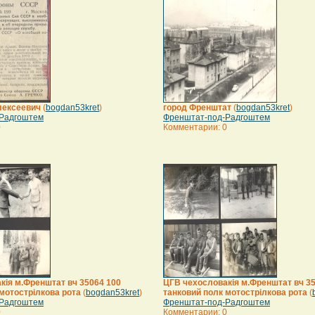
лексеевич
(
bogdan53kret
)
город Френштат
(
bogdan53kret
)
Радгоштем
Френштат-под-Радгоштем
0
Комментарии: 0
кія м.Френштат вч 35064 100
ЦГВ чехословакія м.Френштат вч 3
мотострілкова рота
(
bogdan53kret
)
танковий полк мотострілкова рота
(
Радгоштем
Френштат-под-Радгоштем
0
Комментарии: 0