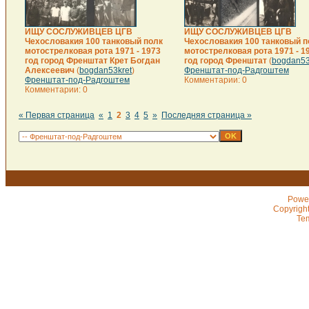
ИЩУ СОСЛУЖИВЦЕВ ЦГВ
ИЩУ СОСЛУЖИВЦЕВ ЦГВ
Чехословакия 100 танковый полк
Чехословакия 100 танковый п
мотострелковая рота 1971 - 1973
мотострелковая рота 1971 - 1
год город Френштат Крет Богдан
год город Френштат
(
bogdan53
Алексеевич
(
bogdan53kret
)
Френштат-под-Радгоштем
Френштат-под-Радгоштем
Комментарии: 0
Комментарии: 0
« Первая страница
«
1
2
3
4
5
»
Последняя страница »
Powe
Copyrigh
Te