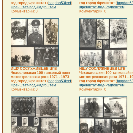
год город Френштат
(
bogdan53kret
)
год город Френштат
(
bogdan53
Френштат-под-Радгоштем
Френштат-под-Радгоштем
Комментарии: 0
Комментарии: 0
ИЩУ СОСЛУЖИВЦЕВ ЦГВ
ИЩУ СОСЛУЖИВЦЕВ ЦГВ
Чехословакия 100 танковый полк
Чехословакия 100 танковый п
мотострелковая рота 1971 - 1973
мотострелковая рота 1971 - 1
год город Френштат
(
bogdan53kret
)
год город Френштат
(
bogdan53
Френштат-под-Радгоштем
Френштат-под-Радгоштем
Комментарии: 0
Комментарии: 0