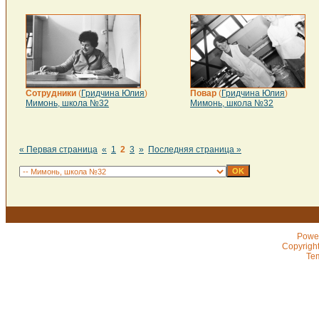
Сотрудники
(
Гридчина Юлия
)
Повар
(
Гридчина Юлия
)
Мимонь, школа №32
Мимонь, школа №32
« Первая страница
«
1
2
3
»
Последняя страница »
Powe
Copyrigh
Te