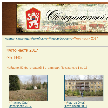
Главная страница
»
Армейские
»
Мишов-Боровно
»Фото части 2017
Фото части 2017
(Hits: 6163)
Найдено: 52 фотографий 4 страницах. Показано: с 1 по 16.
*
(
Частов Олег
)
*
(
Частов Олег
)
Фото части 2017
Фото части 2017