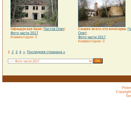
Офицерская баня
(
Частов Олег
)
Скорее всего это кочегарка
(
Ч
Фото части 2017
Олег
)
Комментарии: 0
Фото части 2017
Комментарии: 0
1
2
3
4
»
Последняя страница »
Powe
Copyrigh
Te