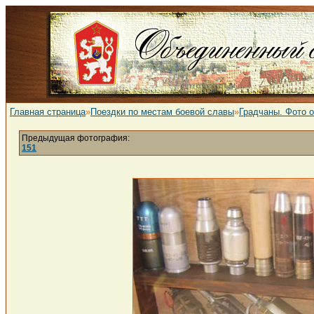
Главная страница
»
Поездки по местам боевой славы
»
Градчаны. Фото 
Предыдущая фотография:
151