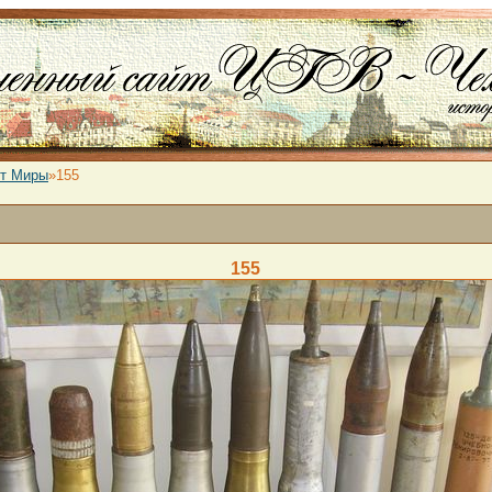
от Миры
»155
155