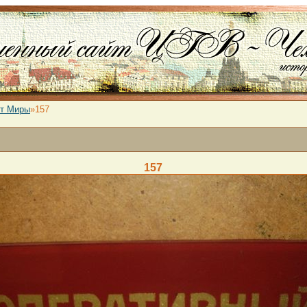
от Миры
»157
157