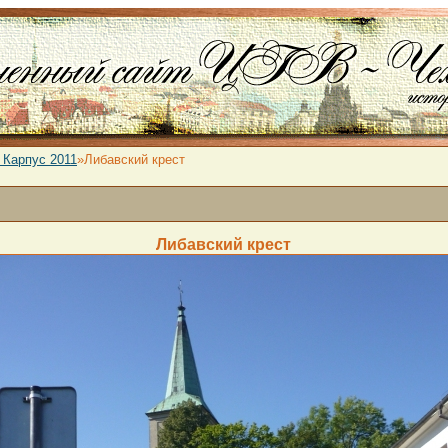
 Карпус 2011
»Либавский крест
Либавский крест