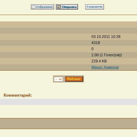
03.10.2011 10:28
4318
0
2.00 (1 Голос(ов))
229.4 KB
Марат Ахмеров
Комментарий: