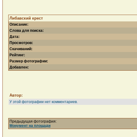
Либавский крест
Описание:
Слова для поиска:
Дата:
Просмотров:
Скачиваний:
Рейтинг:
Размер фотографии:
Добавлен:
Автор:
У этой фотографии нет комментариев.
Предыдущая фотография:
Монумент на площади