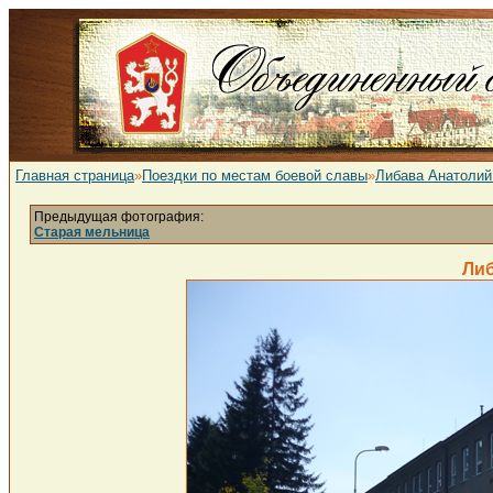
Главная страница
»
Поездки по местам боевой славы
»
Либава Анатолий
Предыдущая фотография:
Старая мельница
Либ