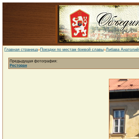
Главная страница
»
Поездки по местам боевой славы
»
Либава Анатолий
Предыдущая фотография:
Ресторан