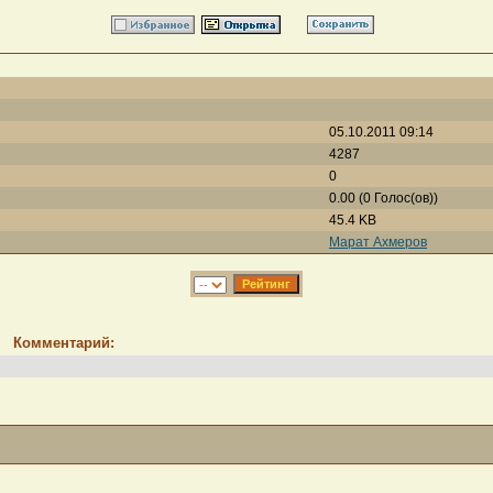
05.10.2011 09:14
4287
0
0.00 (0 Голос(ов))
45.4 KB
Марат Ахмеров
Комментарий: