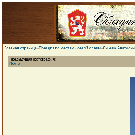
Главная страница
»
Поездки по местам боевой славы
»
Либава Анатолий
Предыдущая фотография:
Почта