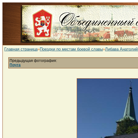
Главная страница
»
Поездки по местам боевой славы
»
Либава Анатолий
Предыдущая фотография:
Почта