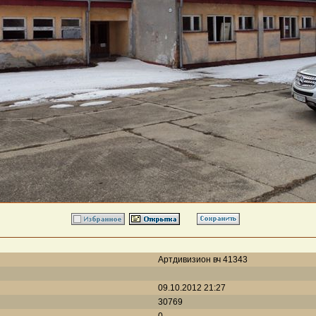
Артдивизион вч 41343
09.10.2012 21:27
30769