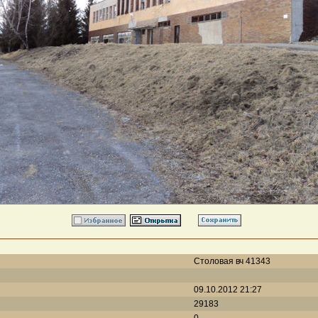
Столовая вч 41343
09.10.2012 21:27
29183