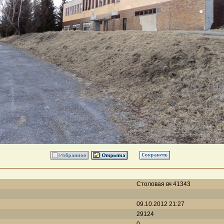
Столовая вч 41343
09.10.2012 21:27
29124