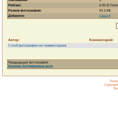
Скачиваний:
3
Рейтинг:
0.00 (0 Голо
Размер фотографии:
93.3 KB
Добавлен:
Саша К
Автор:
Комментарий:
У этой фотографии нет комментариев.
Предыдущая фотография:
Казарма Артдивизиона вход
Powe
Copyrigh
Te