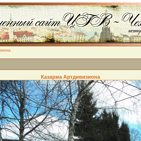
зиона
Казарма Артдивизиона