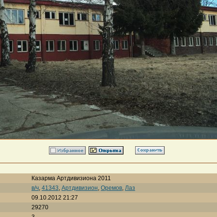
Казарма Артдивизиона 2011
в/ч
,
41343
,
Артдивизион
,
Оремов
,
Лаз
09.10.2012 21:27
29270