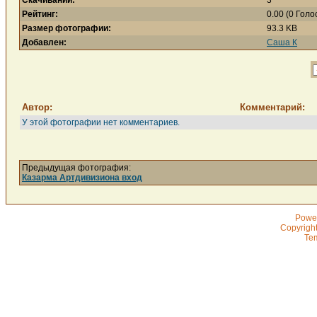
Скачиваний:
3
Рейтинг:
0.00 (0 Голо
Размер фотографии:
93.3 KB
Добавлен:
Саша К
Автор:
Комментарий:
У этой фотографии нет комментариев.
Предыдущая фотография:
Казарма Артдивизиона вход
Powe
Copyrigh
Te