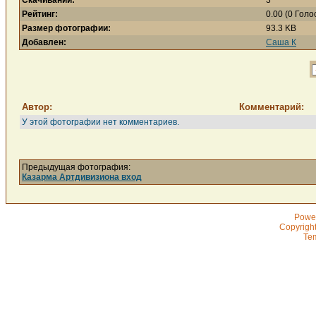
Скачиваний:
3
Рейтинг:
0.00 (0 Голо
Размер фотографии:
93.3 KB
Добавлен:
Саша К
Автор:
Комментарий:
У этой фотографии нет комментариев.
Предыдущая фотография:
Казарма Артдивизиона вход
Powe
Copyrigh
Te