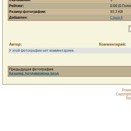
Скачиваний:
3
Рейтинг:
0.00 (0 Голо
Размер фотографии:
93.3 KB
Добавлен:
Саша К
Автор:
Комментарий:
У этой фотографии нет комментариев.
Предыдущая фотография:
Казарма Артдивизиона вход
Powe
Copyrigh
Te