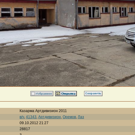
Казарма Артдивизион 2011
в/ч
,
41343
,
Артдивизион
,
Оремов
,
Лаз
09.10.2012 21:27
28817